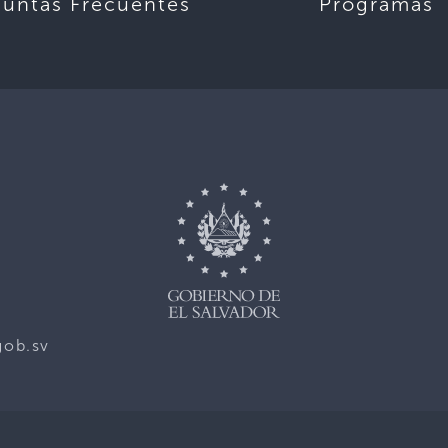
guntas Frecuentes
Programas
gob.sv