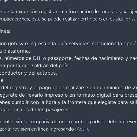
le de la excursión registrar la información de todos los pasa
mplicaciones, este se puede realizar en línea o en cualquier s
ínea:
ion.gob.sv e ingresa a la guía servicios, selecciona la opc
la plataforma.
, números de DUI o pasaporte, fechas de nacimiento y naci
era por la que saldrán del país.
conductor y del autobús.
te
del registro y el pago debe realizarse con un mínimo de 24
úrate de llevarlo impreso o en formato digital para presen
debes cumplir con la hora y la frontera que elegiste para sa
s originales de los pasajeros.
scentes sin la compañía de uno o ambos padres, deben presenta
ar la revisión en línea ingresando (
Aquí
).