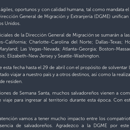
 ágiles, oportunos y con calidad humana, tal como mandata el 
Dirección General de Migración y Extranjería (DGME) unifican 
os Unidos.
iciales de la Dirección General de Migración se sumarán a las
es-California; Charlotte-Carolina del Norte; Dallas-Texas; 
Maryland; Las Vegas-Nevada; Atlanta-Georgia; Boston-Massac
inois; Elizabeth-New Jersey y Seattle-Washington.
e esta fecha hasta el 29 de abril con el propósito de solventa
do viajar a nuestro país y a otros destinos, así como la realiz
de residen.
ones de Semana Santa, muchos salvadoreños vienen a compar
 viaje para ingresar al territorio durante esta época. Con e
atención vamos a tener mucho impacto entre los compatriot
esencia de salvadoreños. Agradezco a la DGME por este 