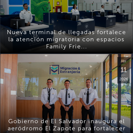
Nueva terminal de llegadas fortalece
la atención migratoria con espacios
Family Frie...
Abr
11
2026
Gobierno de El Salvador inaugura el
aeródromo El Zapote para fortalecer