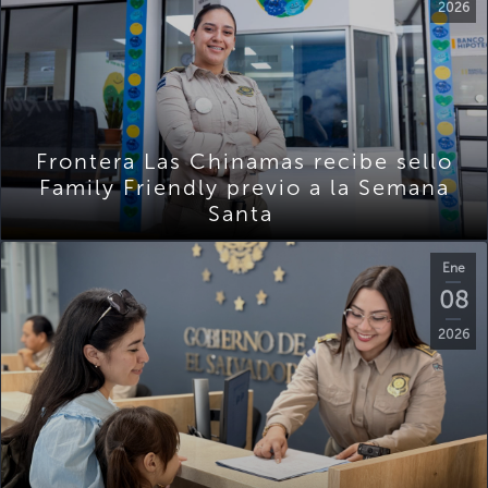
2026
Frontera Las Chinamas recibe sello
Family Friendly previo a la Semana
Santa
Ene
08
2026