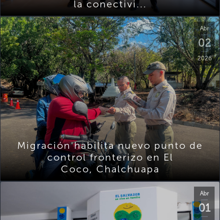
la conectivi...
Abr
02
2026
Migración habilita nuevo punto de
control fronterizo en El
Coco, Chalchuapa
Abr
01