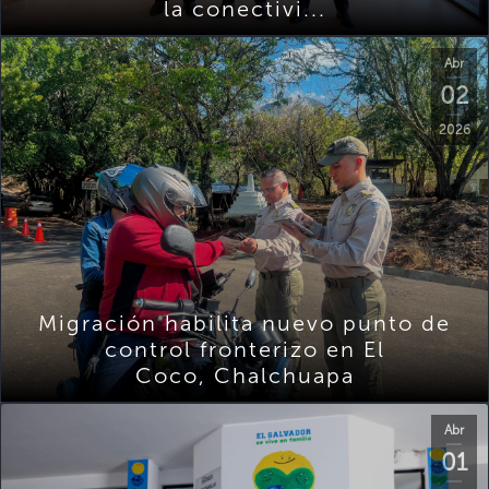
la conectivi...
Abr
02
2026
Migración habilita nuevo punto de
control fronterizo en El
Coco, Chalchuapa
Abr
01