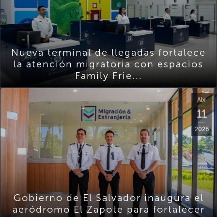
Nueva terminal de llegadas fortalece
la atención migratoria con espacios
Family Frie...
Abr
11
2026
Gobierno de El Salvador inaugura el
aeródromo El Zapote para fortalecer