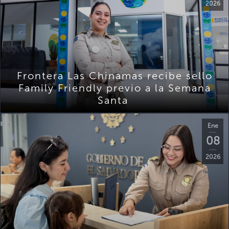
2026
Frontera Las Chinamas recibe sello
Family Friendly previo a la Semana
Santa
Ene
08
2026