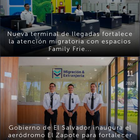
Nueva terminal de llegadas fortalece
la atención migratoria con espacios
Family Frie...
Abr
11
2026
Gobierno de El Salvador inaugura el
aeródromo El Zapote para fortalecer