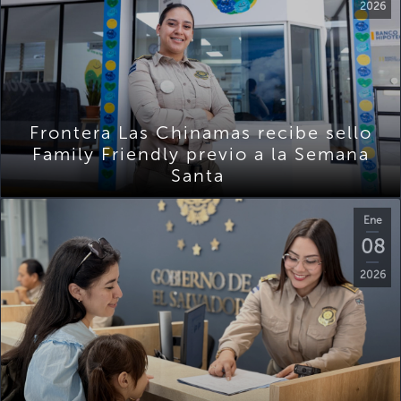
2026
Frontera Las Chinamas recibe sello
Family Friendly previo a la Semana
Santa
Ene
08
2026