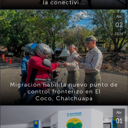
la conectivi...
Abr
02
2026
Migración habilita nuevo punto de
control fronterizo en El
Coco, Chalchuapa
Abr
01