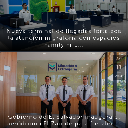
Nueva terminal de llegadas fortalece
la atención migratoria con espacios
Family Frie...
Abr
11
2026
Gobierno de El Salvador inaugura el
aeródromo El Zapote para fortalecer