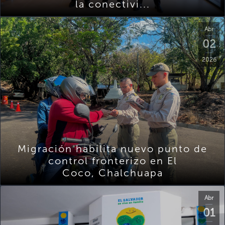
la conectivi...
Abr
02
2026
Migración habilita nuevo punto de
control fronterizo en El
Coco, Chalchuapa
Abr
01