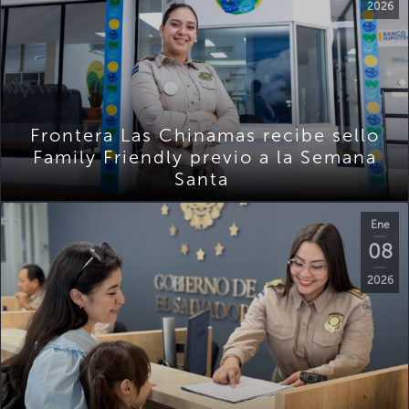
2026
Frontera Las Chinamas recibe sello
Family Friendly previo a la Semana
Santa
Ene
08
2026