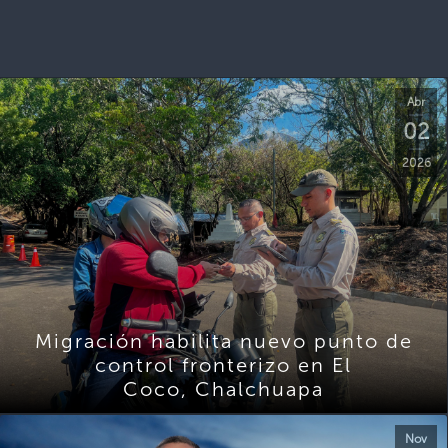
Abr
02
2026
Migración habilita nuevo punto de
control fronterizo en El
Coco, Chalchuapa
Nov