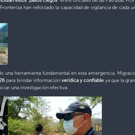
todian estos “pasos ciegos”
entre oficiales de las Patrullas Fro
 Fronteriza han reforzado la capacidad de vigilancia de cada 
do una herramienta fundamental en esta emergencia. Migració
26
para brindar información
verídica y confiable
ya que la gran
ciar una investigación efectiva.