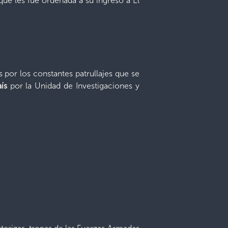
que les fue ordenada a su ingreso a El
 por los constantes patrullajes que se
ís
por la Unidad de Investigaciones y