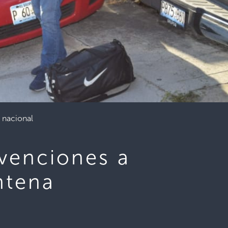
 nacional
rvenciones a
ntena