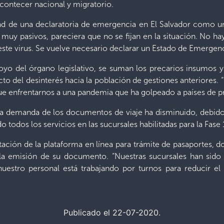
contecer nacional y migratorio.
dad de una declaratoria de emergencia en El Salvador como un
 muy pasivos, pareciera que no se fijan en la situación. No ha
te virus. Se vuelve necesario declarar un Estado de Emergencia
oyo del órgano legislativo, se suman los precarios insumos 
cto del desinterés hacia la población de gestiones anteriores
 enfrentarnos a una pandemia que ha golpeado a países de pri
la demanda de los documentos de viaje ha disminuido, debido a
do todos los servicios en las sucursales habilitadas para la Fa
litación de la plataforma en línea para trámite de pasaportes, 
 la emisión de su documento. “Nuestras sucursales han sido
nuestro personal está trabajando por turnos para reducir el 
Publicado el 22-07-2020.