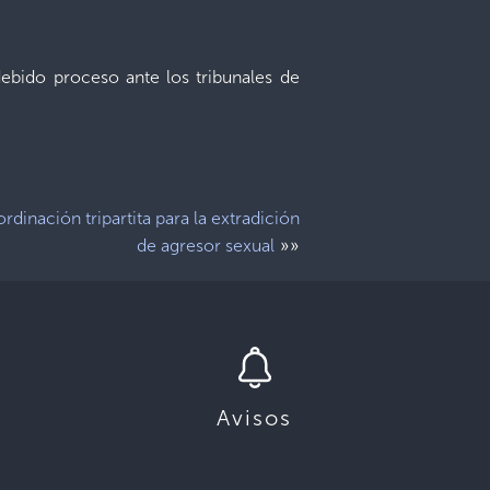
debido proceso ante los tribunales de
rdinación tripartita para la extradición
»»
de agresor sexual
Avisos